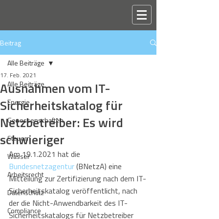
Beitrag
Alle Beiträge
17. Feb. 2021
Ausnahmen vom IT-
Alle Beiträge
Sicherheitskatalog für
Energie
Netzbetreiber: Es wird
Genossenschaften
schwieriger
Steuern
Am 19.1.2021 hat die 
Wasser
Bundesnetzagentur
 (BNetzA) eine 
Arbeitsrecht
Mitteilung zur Zertifizierung nach dem IT-
Sicherheitskatalog veröffentlicht, nach 
Datenschutz
der die Nicht-Anwendbarkeit des IT-
Compliance
Sicherheitskatalogs für Netzbetreiber 