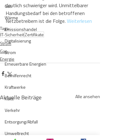
deutlich schwieriger wird. Unmittelbarer 
Gas
Handlungsbedarf bei den betroffenen 
Wärme
Netzbetreibern ist die Folge. 
Weiterlesen
Tags:
Emissionshandel
IT-Sicherheit
Zertifikate
Digitalisierung
Strom
Gas
Strom
Energie
Erneuerbare Energien
Beihilfenrecht
Kraftwerke
Aktuelle Beiträge
Alle ansehen
Kälte
Verkehr
Entsorgung/Abfall
Umweltrecht