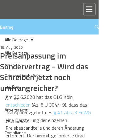
Beitrag
Alle Beiträge
18. Aug. 2020
Preisanpassung im
Alle Beiträge
Sondervertrag - Wird das
Energie
Schreiben jetzt noch
Genossenschaften
umfrangreicher?
Steuern
Am 26.6.2020 hat das OLG Köln 
Wasser
entschieden
 (Az. 6 U 304/19), dass das 
Arbeitsrecht
Transparenzgebot des 
§ 41 Abs. 3 EnWG
eine Darstellung der einzelnen 
Datenschutz
Preisbestandteile und deren Änderung 
Compliance
erfordert. Der hiermit geforderte Grad 