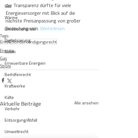
der Transparenz dürfte für viele 
Gas
Energieversorger mit Blick auf die 
Wärme
nächste Preisanpassung von großer 
Bedeutung sein.
Weiterlesen
Emissionshandel
Tags:
Digitalisierung
EnWG
Sonderkündigungsrecht
Energie
Strom
Gas
Erneuerbare Energien
Strom
Beihilfenrecht
Kraftwerke
Kälte
Aktuelle Beiträge
Alle ansehen
Verkehr
Entsorgung/Abfall
Umweltrecht