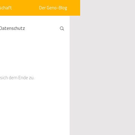
schaft
Der Geno-Blog
Datenschutz
rneuerbare Energien
ht
Vergabe
 sich dem Ende zu.
srecht
Kommunen
mein