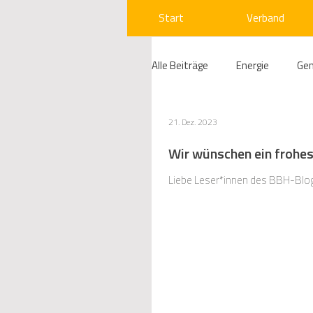
Start
Verband
Alle Beiträge
Energie
Ge
Compliance
Gas
W
21. Dez. 2023
Wir wünschen ein frohe
Beihilfenrecht
Kraftwer
Liebe Leser*innen des BBH-Blogs,
Regulierung
Wettbewerb
Telekommunikation
Ges