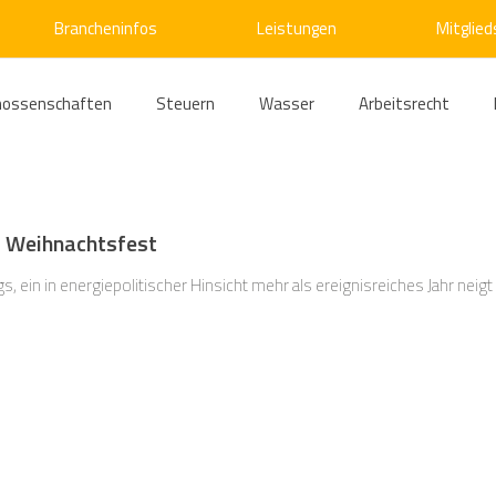
Brancheninfos
Leistungen
Mitglied
nossenschaften
Steuern
Wasser
Arbeitsrecht
ärme
Emissionshandel
Digitalisierung
Strom
E
s Weihnachtsfest
ke
Kälte
Verkehr
Entsorgung/Abfall
Umweltrec
 ein in energiepolitischer Hinsicht mehr als ereignisreiches Jahr neigt
s- und Kartellrecht
Europarecht
Wirtschafts- und Handel
ellschaftsrecht
E-Mobilität
Verwaltungsrecht
Allge