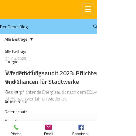
Der Geno-Blog
Alle Beiträge
Alle Beiträge
21. Apr. 2023
Energie
Genossenschaften
Wiederholungsaudit 2023: Pflichten
und Chancen für Stadtwerke
Steuern
Wasser
Das verpflichtende Energieaudit nach dem EDL-G
steht nach vier Jahren wieder an.
Arbeitsrecht
Datenschutz
Compliance
Gas
Phone
Email
Facebook