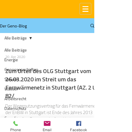
Der Geno-Blog
Alle Beiträge
Alle Beiträge
20. Apr. 2020
Energie
Genossenschaften
Zum Urteil des OLG Stuttgart vom
26.03.2020 im Streit um das
Steuern
Fernwärmenetz in Stuttgart (AZ. 2 U
Wasser
82/
Arbeitsrecht
Der Wegenutzungsvertrag für das Fernwärmenetz
Datenschutz
der EnBW in Stuttgart ist Ende des Jahres 2013
Compliance
ausgelaufen. Der ausgelaufene Vertrag...
Gas
Phone
Email
Facebook