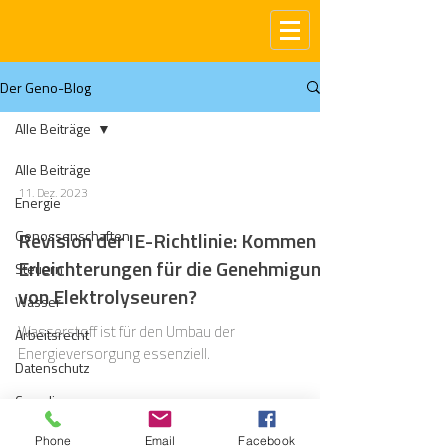
Der Geno-Blog
Alle Beiträge
Alle Beiträge
11. Dez. 2023
Energie
Genossenschaften
Revision der IE-Richtlinie: Kommen
Erleichterungen für die Genehmigung
Steuern
von Elektrolyseuren?
Wasser
Wasserstoff ist für den Umbau der
Arbeitsrecht
Energieversorgung essenziell.
Datenschutz
Compliance
Gas
Phone
Email
Facebook