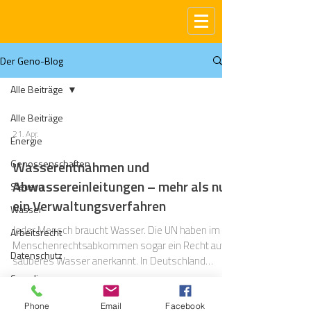
Der Geno-Blog
Alle Beiträge
Alle Beiträge
21. Apr.
Energie
Genossenschaften
Wasserentnahmen und
Abwassereinleitungen – mehr als nur
Steuern
ein Verwaltungsverfahren
Wasser
Jeder Mensch braucht Wasser. Die UN haben im
Arbeitsrecht
Menschenrechtsabkommen sogar ein Recht auf
Datenschutz
sauberes Wasser anerkannt. In Deutschland
verbraucht jede Person täglich etwa 121 bis 129
Compliance
Liter Wasser pro Tag. Nur ein geringer Teil davon
Gas
dient als Trinkwasser. Der größte Anteil wird für
Phone
Email
Facebook