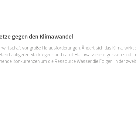
tze gegen den Klimawandel
rwirtschaft vor große Herausforderungen. Ändert sich das Klima, wirkt
eben häufigeren Starkregen- und damit Hochwasserereignissen sind Tro
nde Konkurrenzen um die Ressource Wasser die Folgen. In der zweit
 ihre Landeswassergesetze novelliert bzw. Gesetzesnovellen auf den 