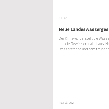
13. Jan.
Neue Landeswassergese
Der Klimawandel stellt die Wasse
und die Gewässerqualität aus. N
Wasserstände und damit zunehme
einige Bundeländer reagiert und
14. Feb. 2024