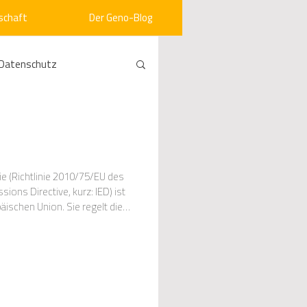
schaft
Der Geno-Blog
Datenschutz
rneuerbare Energien
ht
Vergabe
e (Richtlinie 2010/75/EU des
ons Directive, kurz: IED) ist
äischen Union. Sie regelt die
srecht
Kommunen
mein