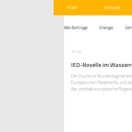
Start
Verband
Alle Beiträge
Energie
Ge
Compliance
Gas
W
15. Juli
IED-Novelle im Wasserr
Beihilfenrecht
Kraftwer
Der Deutsche Bundestag hat am 9
Europäischen Parlaments und des 
das zentrale europäische Regelwe
Errichtung und den Betrieb von r
Regulierung
Wettbewerb
Telekommunikation
Ges