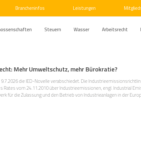
Brancheninfos
Leistungen
Mitglied
nossenschaften
Steuern
Wasser
Arbeitsrecht
ärme
Emissionshandel
Digitalisierung
Strom
E
echt: Mehr Umweltschutz, mehr Bürokratie?
ke
Kälte
Verkehr
Entsorgung/Abfall
Umweltrec
.7.2026 die IED-Novelle verabschiedet. Die Industrieemissionsrichtlini
Rates vom 24.11.2010 über Industrieemissionen, engl. Industrial Emissi
rk für die Zulassung und den Betrieb von Industrieanlagen in der Europ
und 52.000 Industrieanlagen in Europa. Zu den Tätigkei
s- und Kartellrecht
Europarecht
Wirtschafts- und Handel
ellschaftsrecht
E-Mobilität
Verwaltungsrecht
Allge