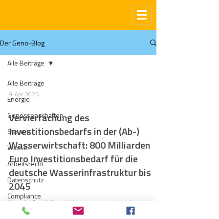
Der Geno-Blog
Alle Beiträge
Alle Beiträge
9. Apr. 2025
Energie
Genossenschaften
Vervierfachung des
Investitionsbedarfs in der (Ab-)
Steuern
Wasserwirtschaft: 800 Milliarden
Wasser
Euro Investitionsbedarf für die
Arbeitsrecht
deutsche Wasserinfrastruktur bis
Datenschutz
2045
Compliance
Um die Qualität und Versorgungssicherheit mit der
Gas
bestehenden Infrastruktur zu sichern, steht die