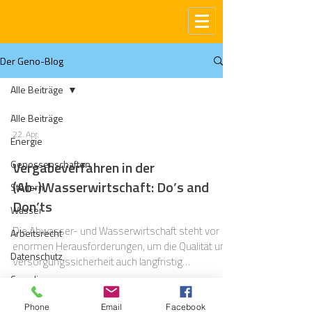
Der Geno-Blog
Alle Beiträge
Alle Beiträge
22. Apr.
Energie
Genossenschaften
Vergabeverfahren in der
(Ab-)Wasserwirtschaft: Do’s and
Steuern
Don’ts
Wasser
Die Abwasser- und Wasserwirtschaft steht vor
Arbeitsrecht
enormen Herausforderungen, um die Qualität und
Datenschutz
Versorgungssicherheit auch langfristig
sicherstellen zu können. Ein wesentlicher Anteil
Compliance
der Infrastruktur erreicht zeitnah das Ende ihrer
Gas
Nutzungsdauer oder hat diese bereits
Phone
Email
Facebook