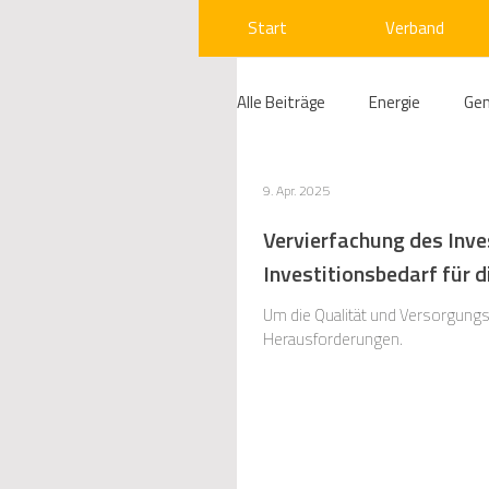
Start
Verband
Alle Beiträge
Energie
Ge
Compliance
Gas
W
9. Apr. 2025
Vervierfachung des Inve
Investitionsbedarf für 
Beihilfenrecht
Kraftwer
Um die Qualität und Versorgungss
Herausforderungen.
Regulierung
Wettbewerb
Telekommunikation
Ges