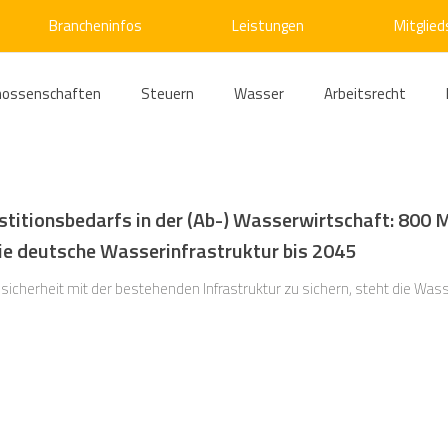
Brancheninfos
Leistungen
Mitglied
nossenschaften
Steuern
Wasser
Arbeitsrecht
ärme
Emissionshandel
Digitalisierung
Strom
E
stitionsbedarfs in der (Ab-) Wasserwirtschaft: 800 M
die deutsche Wasserinfrastruktur bis 2045
ke
Kälte
Verkehr
Entsorgung/Abfall
Umweltrec
icherheit mit der bestehenden Infrastruktur zu sichern, steht die Wass
s- und Kartellrecht
Europarecht
Wirtschafts- und Handel
ellschaftsrecht
E-Mobilität
Verwaltungsrecht
Allge