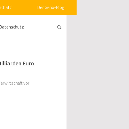
schaft
Der Geno-Blog
Datenschutz
rneuerbare Energien
illiarden Euro
ht
Vergabe
erwirtschaft vor
srecht
Kommunen
mein