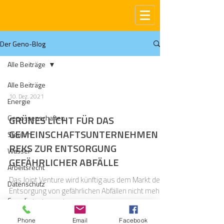
Der Geno-Blog
Alle Beiträge
Alle Beiträge
10. Dez. 2021
Energie
Genossenschaften
GRÜNES LICHT FÜR DAS
GEMEINSCHAFTSUNTERNEHMEN
Steuern
REKS ZUR ENTSORGUNG
Wasser
GEFÄHRLICHER ABFÄLLE
Arbeitsrecht
Das Joint Venture wird künftig aus dem Markt der
Datenschutz
Entsorgung von gefährlichen Abfällen nicht mehr
Compliance
wegzudenken sein.
Gas
Phone
Email
Facebook