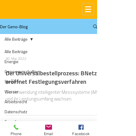
Der Geno-Blog
Alle Beiträge
Alle Beiträge
30. Mai 2022
Energie
Genossenschaften
Der Universalbestellprozess: BNetzA
eröffnet Festlegungsverfahren
Steuern
Wasser
Die Verwendung intelligenter Messsysteme (iMS)
und ihr Leistungsumfang wachsen.
Arbeitsrecht
Datenschutz
Compliance
Gas
Phone
Email
Facebook