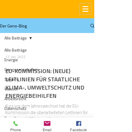
Der Geno-Blog
Alle Beiträge
Alle Beiträge
17. Jan. 2022
Energie
Genossenschaften
EU-KOMMISSION: (NEUE)
LEITLINIEN FÜR STAATLICHE
Steuern
KLIMA-, UMWELTSCHUTZ UND
Wasser
ENERGIEBEIHILFEN
Arbeitsrecht
Kurz vor dem Jahreswechsel hat die EU-
Datenschutz
Kommission die überarbeiteten Leitlinien für
Compliance
staatliche KUEBLL veröffentlicht.
Gas
Phone
Email
Facebook