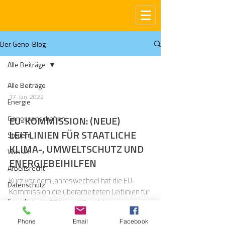
Der Geno-Blog
Alle Beiträge
Alle Beiträge
17. Jan. 2022
Energie
Genossenschaften
EU-KOMMISSION: (NEUE)
LEITLINIEN FÜR STAATLICHE
Steuern
KLIMA-, UMWELTSCHUTZ UND
Wasser
ENERGIEBEIHILFEN
Arbeitsrecht
Kurz vor dem Jahreswechsel hat die EU-
Datenschutz
Kommission die überarbeiteten Leitlinien für
Compliance
staatliche KUEBLL veröffentlicht.
Gas
Phone
Email
Facebook