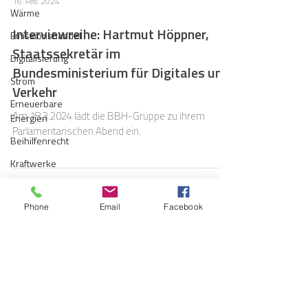
16. Feb. 2024
Wärme
Interviewreihe: Hartmut Höppner,
Emissionshandel
Staatssekretär im
Digitalisierung
Bundesministerium für Digitales und
Strom
Verkehr
Erneuerbare
Am 18.3.2024 lädt die BBH-Gruppe zu ihrem
Energien
Parlamentarischen Abend ein.
Beihilfenrecht
Kraftwerke
Kälte
21. Dez. 2021
Phone
Email
Facebook
Verkehr
Interkommunale Kooperation in der
Entsorgung/Abfall
Cloud
Umweltrecht
Vergabe
Der Kostendruck im IT-Umfeld auf Stadtwerke
steigt.
Regulierung