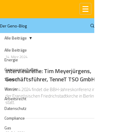
Der Geno-Blog
Alle Beiträge
Alle Beiträge
14. März 2024
Energie
Genossenschaften
Interviewreihe: Tim Meyerjürgens,
Geschäftsführer, TenneT TSO GmbH
Steuern
Wasser
Am 24.4.2024 findet die BBH-Jahreskonferenz in
der Französischen Friedrichstadtkirche in Berlin
Arbeitsrecht
statt.
Datenschutz
Compliance
Gas