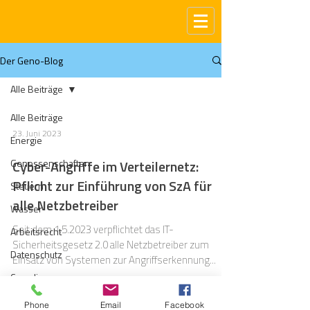
Der Geno-Blog
Alle Beiträge
Alle Beiträge
23. Juni 2023
Energie
Genossenschaften
Cyber-Angriffe im Verteilernetz:
Pflicht zur Einführung von SzA für
Steuern
alle Netzbetreiber
Wasser
Seit dem 1.5.2023 verpflichtet das IT-
Arbeitsrecht
Sicherheitsgesetz 2.0 alle Netzbetreiber zum
Datenschutz
Einsatz von Systemen zur Angriffserkennung...
Compliance
Gas
Phone
Email
Facebook