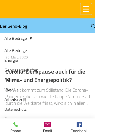
Der Geno-Blog
Alle Beiträge
Alle Beiträge
23. März 2020
Energie
Genossenschaften
Corona: Denkpause auch für die
Klima- und Energiepolitik?
Steuern
Wasser
Die Welt kommt zum Stillstand. Die Corona-
Pandemie, die sich wie die Raupe Nimmersatt
Arbeitsrecht
durch die Weltkarte frisst, wirkt sich in allen...
Datenschutz
Compliance
Gas
Phone
Email
Facebook