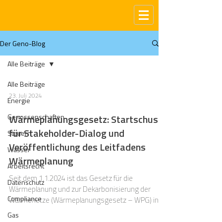
Der Geno-Blog
Alle Beiträge
Alle Beiträge
23. Juli 2024
Energie
Genossenschaften
Wärmeplanungsgesetz: Startschuss
für Stakeholder-Dialog und
Steuern
Veröffentlichung des Leitfadens
Wasser
Wärmeplanung
Arbeitsrecht
Seit dem 1.1.2024 ist das Gesetz für die
Datenschutz
Wärmeplanung und zur Dekarbonisierung der
Compliance
Wärmenetze (Wärmeplanungsgesetz – WPG) in
Kraft.
Gas