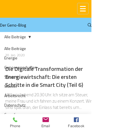
Der Geno-Blog
Alle Beiträge
Alle Beiträge
20. Jan. 2020
Energie
Genossenschaften
Die Digitale Transformation der
Energiewirtschaft: Die ersten
Steuern
Schritte in die Smart City (Teil 6)
Wasser
Mittwochabend 20.30 Uhr. Ich sitze am Steuer,
Arbeitsrecht
meine Frau und ich fahren zu einem Konzert. Wir
Datenschutz
sind spät dran, der Einlass hat bereits um...
Compliance
Gas
Phone
Email
Facebook