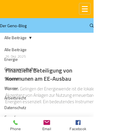
Der Geno-Blog
Alle Beiträge
Alle Beiträge
16. Dez. 2025
Energie
Genossenschaften
Finanzielle Beteiligung von
Kommunen am EE-Ausbau
Steuern
Wasser
Für das Gelingen der Energiewende ist die lokale
Akzeptanz von Anlagen zur Nutzung erneuerbarer
Arbeitsrecht
Energien essenziell. Ein bedeutendes Instrument
Datenschutz
stellen dabei die Landesbeteiligungsgesetze dar.
Diese verpflichten Betreiber bestimmter
Compliance
Erneuerbare-Energien-Anlagen, Gemeinden und
Gas
Bürgerinnen sowie Bürger finanziell an der
Phone
Email
Facebook