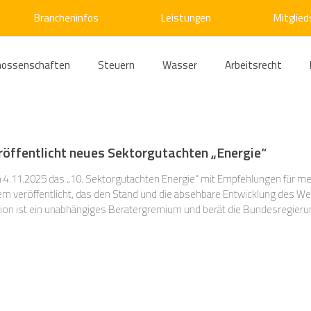
Brancheninfos
Leistungen
Mitglied
nossenschaften
Steuern
Wasser
Arbeitsrecht
ärme
Emissionshandel
Digitalisierung
Strom
E
ffentlicht neues Sektorgutachten „Energie“
ke
Kälte
Verkehr
Entsorgung/Abfall
Umweltrec
.11.2025 das „10. Sektorgutachten Energie“ mit Empfehlungen für meh
em veröffentlicht, das den Stand und die absehbare Entwicklung des W
on ist ein unabhängiges Beratergremium und berät die Bundesregier
chtlichen Fragestellungen. Laut Energiewirtschaftsgesetz (EnWG) sol
s- und Kartellrecht
Europarecht
Wirtschafts- und Handel
ellschaftsrecht
E-Mobilität
Verwaltungsrecht
Allge