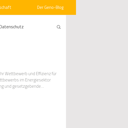
schaft
Der Geno-Blog
Datenschutz
rneuerbare Energien
ht
Vergabe
r Wettbewerb und Effizienz für
ettbewerbs im Energiesektor
ung und gesetzgebende
l die Monop
srecht
Kommunen
mein