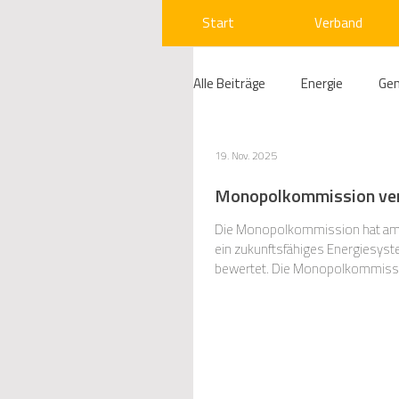
Start
Verband
Alle Beiträge
Energie
Ge
Compliance
Gas
W
19. Nov. 2025
Monopolkommission verö
Beihilfenrecht
Kraftwer
Die Monopolkommission hat am 4
ein zukunftsfähiges Energiesyst
bewertet. Die Monopolkommissi
Körperschaften zu wettbewerbsre
Regulierung
Wettbewerb
Telekommunikation
Ges