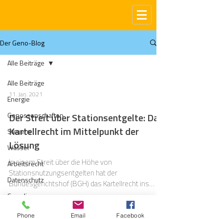
Der Geno-Blog
Alle Beiträge
Alle Beiträge
11. Jan. 2021
Energie
Genossenschaften
Der Streit über Stationsentgelte: Das
Kartellrecht im Mittelpunkt der
Steuern
Lösung
Wasser
In einem Streit über die Höhe von
Arbeitsrecht
Stationsnutzungsentgelten hat der
Datenschutz
Bundesgerichtshof (BGH) das Kartellrecht ins
Spiel gebracht.
Compliance
Gas
Phone
Email
Facebook