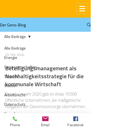
Der Geno-Blog
Alle Beiträge
Alle Beiträge
29. Feb. 2024
Energie
Genossenschaften
Beteiligungsmanagement als
Nachhaltigkeitsstrategie für die
Steuern
kommunale Wirtschaft
Wasser
Bereits im Jahr 2020 gab es etwa 19.500
Arbeitsrecht
öffentliche Unternehmen, die maßgebliche
Datenschutz
Aufgaben der Daseinsvorsorge übernahmen.
Compliance
Gas
Phone
Email
Facebook