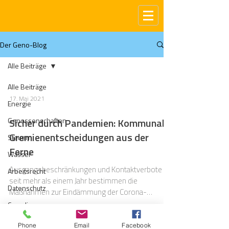
Der Geno-Blog
Alle Beiträge
Alle Beiträge
17. Mai 2021
Energie
Genossenschaften
Sicher durch Pandemien: Kommunale
Gremienentscheidungen aus der
Steuern
Ferne
Wasser
Ausgangsbeschränkungen und Kontaktverbote –
Arbeitsrecht
seit mehr als einem Jahr bestimmen die
Datenschutz
Maßnahmen zur Eindämmung der Corona-
Pandemie den Alltag.
Compliance
Gas
Phone
Email
Facebook