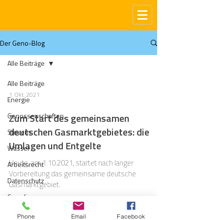
Der Geno-Blog
Alle Beiträge
Alle Beiträge
1. Okt. 2021
Energie
Genossenschaften
Zum Start des gemeinsamen
deutschen Gasmarktgebietes: die
Steuern
Umlagen und Entgelte
Wasser
Heute, am 1.10.2021, startet nach langer
Arbeitsrecht
Vorbereitung das gemeinsame deutsche
Datenschutz
Gasmarktgebiet.
Compliance
Gas
Phone
Email
Facebook