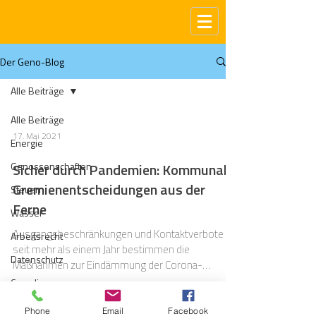
Der Geno-Blog
Alle Beiträge
Alle Beiträge
17. Mai 2021
Energie
Genossenschaften
Sicher durch Pandemien: Kommunale
Gremienentscheidungen aus der
Steuern
Ferne
Wasser
Ausgangsbeschränkungen und Kontaktverbote –
Arbeitsrecht
seit mehr als einem Jahr bestimmen die
Datenschutz
Maßnahmen zur Eindämmung der Corona-
Pandemie den Alltag.
Compliance
Gas
Phone
Email
Facebook