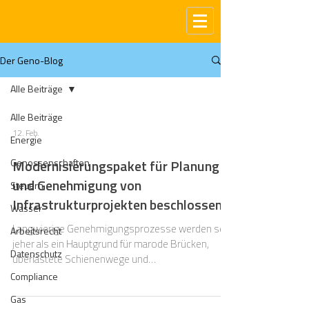
Der Geno-Blog
Alle Beiträge
Alle Beiträge
12. Feb.
Energie
Genossenschaften
Modernisierungspaket für Planung
und Genehmigung von
Steuern
Infrastrukturprojekten beschlossen
Wasser
Langwierige Genehmigungsprozesse werden seit
Arbeitsrecht
jeher als ein Hauptgrund für marode Brücken,
Datenschutz
überlastete Schienenwege und
sanierungsbedürftige Wasserstraßen in
Compliance
Deutschland genannt. Nun ist die
Gas
Bundesregierung tätig geworden und hat am