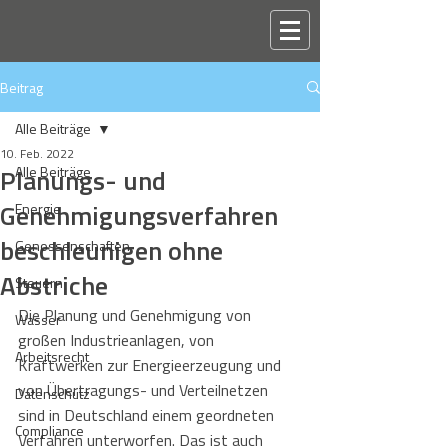
Beitrag
Alle Beiträge
10. Feb. 2022
Planungs- und
Alle Beiträge
Genehmigungsverfahren
Energie
beschleunigen ohne
Genossenschaften
Abstriche
Steuern
Die Planung und Genehmigung von 
Wasser
großen Industrieanlagen, von 
Arbeitsrecht
Kraftwerken zur Energieerzeugung und 
von Übertragungs- und Verteilnetzen 
Datenschutz
sind in Deutschland einem geordneten 
Compliance
Verfahren unterworfen. Das ist auch 