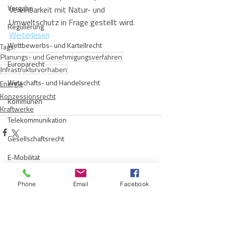
Vergabe
Vereinbarkeit mit Natur- und 
Umweltschutz in Frage gestellt wird.
Regulierung
Weiterlesen
Wettbewerbs- und Kartellrecht
Tags:
Planungs- und Genehmigungsverfahren
Europarecht
Infrastrukturvorhaben
Wirtschafts- und Handelsrecht
Energie
Konzessionsrecht
Kommunen
Kraftwerke
Telekommunikation
Gesellschaftsrecht
E-Mobilität
Aktuelle Beiträge
Alle ansehen
Verwaltungsrecht
Phone
Email
Facebook
Allgemein
Insolvenzrecht