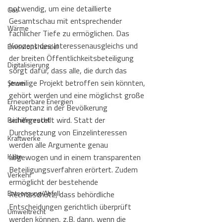
notwendig, um eine detaillierte 
Gas
Gesamtschau mit entsprechender 
Wärme
fachlicher Tiefe zu ermöglichen. Das 
Konzept des Interessenausgleichs und 
Emissionshandel
der breiten Öffentlichkeitsbeteiligung 
Digitalisierung
sorgt dafür, dass alle, die durch das 
jeweilige Projekt betroffen sein könnten, 
Strom
gehört werden und eine möglichst große 
Erneuerbare Energien
Akzeptanz in der Bevölkerung 
sichergestellt wird. Statt der 
Beihilfenrecht
Durchsetzung von Einzelinteressen 
Kraftwerke
werden alle Argumente genau 
Kälte
abgewogen und in einem transparenten 
Beteiligungsverfahren erörtert. Zudem 
Verkehr
ermöglicht der bestehende 
Entsorgung/Abfall
Rechtsschutz, dass behördliche 
Entscheidungen gerichtlich überprüft 
Umweltrecht
werden können, z.B. dann, wenn die 