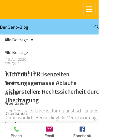
Der Geno-Blog
Alle Beiträge
Alle Beiträge
15. Apr. 2020
Energie
Genossenschaften
Nicht nur in Krisenzeiten
ordnungsgemässe Abläufe
Steuern
sicherstellen: Rechtssicherheit durch
Wasser
Übertragung
Arbeitsrecht
Der Geschäftsführer ist formaljuristisch für alles
Datenschutz
verantwortlich: Bei ihm liegt die Verantwortung für
Compliance
den Aufbau einer rechtssicheren...
Gas
Phone
Email
Facebook