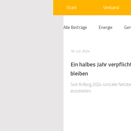
Start
Verband
Alle Beiträge
Energie
Ge
Compliance
Gas
W
18. Juli 2024
Ein halbes Jahr verpflic
bleiben
Beihilfenrecht
Kraftwer
Seit Anfang 2024 sind alle Netzb
anzubieten.
Regulierung
Wettbewerb
Telekommunikation
Ges