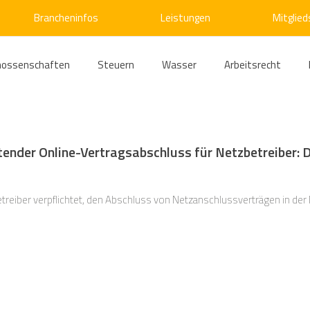
Brancheninfos
Leistungen
Mitglied
nossenschaften
Steuern
Wasser
Arbeitsrecht
ärme
Emissionshandel
Digitalisierung
Strom
E
htender Online-Vertragsabschluss für Netzbetreiber: 
ke
Kälte
Verkehr
Entsorgung/Abfall
Umweltrec
etreiber verpflichtet, den Abschluss von Netzanschlussverträgen in de
s- und Kartellrecht
Europarecht
Wirtschafts- und Handel
ellschaftsrecht
E-Mobilität
Verwaltungsrecht
Allge