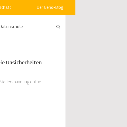
schaft
Der Geno-Blog
Datenschutz
rneuerbare Energien
Die Unsicherheiten
ht
Vergabe
r Niederspannung online
srecht
Kommunen
mein