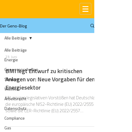
Der Geno-Blog
Alle Beiträge
Alle Beiträge
23. Juni
Energie
Genossenschaften
BMI legt Entwurf zu kritischen
Anlagen vor: Neue Vorgaben für den
Steuern
Energiesektor
Wasser
Mit einigen legislativen Vorstößen hat Deutschland
Arbeitsrecht
die europäische NIS2-Richtlinie (EU) 2022/2555
Datenschutz
sowie die CER-Richtlinie (EU) 2022/2557
umgesetzt und damit den regulatorischen
Compliance
Rahmen für die Cyber- und physische Resilienz
Gas
kritischer Anlagen grundlegend neu gestaltet.