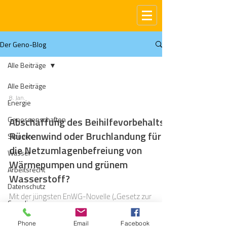
Der Geno-Blog
Alle Beiträge
Alle Beiträge
8. Jan.
Energie
Genossenschaften
Abschaffung des Beihilfevorbehalts:
Rückenwind oder Bruchlandung für
Steuern
die Netzumlagenbefreiung von
Wasser
Wärmepumpen und grünem
Arbeitsrecht
Wasserstoff?
Datenschutz
Mit der jüngsten EnWG-Novelle („Gesetz zur
Compliance
Änderung des Energiewirtschaftsrechts zur
Stärkung des Verbraucherschutzes im
Gas
Phone
Email
Facebook