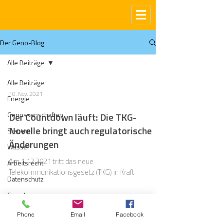
Der Geno-Blog
Alle Beiträge
Alle Beiträge
10. Nov. 2021
Energie
Genossenschaften
Der Countdown läuft: Die TKG-
Novelle bringt auch regulatorische
Steuern
Änderungen
Wasser
Am 1.12.2021 tritt das neue
Arbeitsrecht
Telekommunikationsgesetz (TKG) in Kraft.
Datenschutz
Compliance
Gas
Phone
Email
Facebook