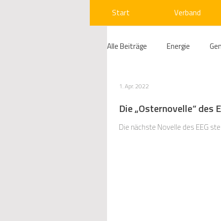
Start
Verband
Alle Beiträge
Energie
Ge
Compliance
Gas
W
1. Apr. 2022
Die „Osternovelle“ des E
Beihilfenrecht
Kraftwer
Die nächste Novelle des EEG ste
Regulierung
Wettbewerb
Telekommunikation
Ges