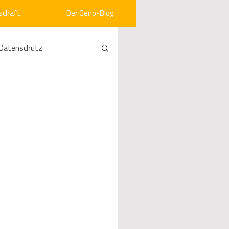
schaft
Der Geno-Blog
Datenschutz
rneuerbare Energien
ht
Vergabe
srecht
Kommunen
mein