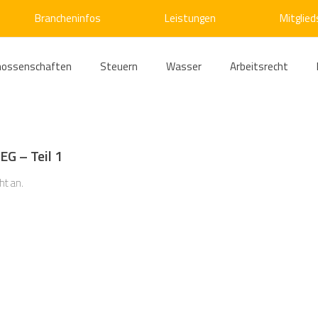
Brancheninfos
Leistungen
Mitglied
nossenschaften
Steuern
Wasser
Arbeitsrecht
ärme
Emissionshandel
Digitalisierung
Strom
E
EG – Teil 1
ke
Kälte
Verkehr
Entsorgung/Abfall
Umweltrec
ht an.
s- und Kartellrecht
Europarecht
Wirtschafts- und Handel
ellschaftsrecht
E-Mobilität
Verwaltungsrecht
Allge