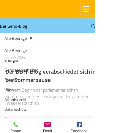
Der Geno-Blog
Alle Beiträge
Alle Beiträge
23. Juli 2024
Energie
Genossenschaften
Der BBH-Blog verabschiedet sich in
die Sommerpause
Steuern
Wasser
Mit dem Beginn der parlamentarischen
Sommerpause lesen wir gerne den aktuellen
Arbeitsrecht
"Wasserstand" ab.
Datenschutz
Compliance
Gas
Phone
Email
Facebook