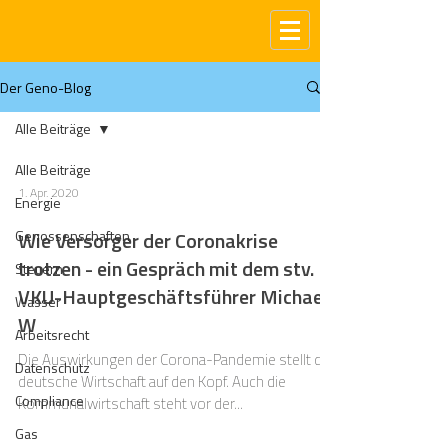
Der Geno-Blog
Alle Beiträge
Alle Beiträge
1. Apr. 2020
Energie
Genossenschaften
Wie Versorger der Coronakrise
trotzen - ein Gespräch mit dem stv.
Steuern
VKU-Hauptgeschäftsführer Michael
Wasser
W
Arbeitsrecht
Die Auswirkungen der Corona-Pandemie stellt die
Datenschutz
deutsche Wirtschaft auf den Kopf. Auch die
Compliance
Kommunalwirtschaft steht vor der...
Gas