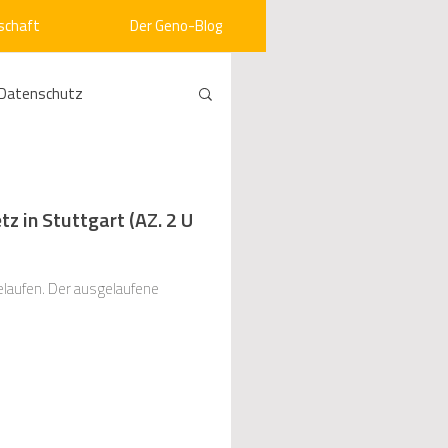
schaft
Der Geno-Blog
Datenschutz
rneuerbare Energien
 in Stuttgart (AZ. 2 U
ht
Vergabe
laufen. Der ausgelaufene
srecht
Kommunen
mein