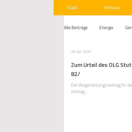
Start
Verband
Alle Beiträge
Energie
Ge
Compliance
Gas
W
20. Apr. 2020
Zum Urteil des OLG Stut
82/
Beihilfenrecht
Kraftwer
Der Wegenutzungsvertrag für das
Vertrag...
Regulierung
Wettbewerb
Telekommunikation
Ges