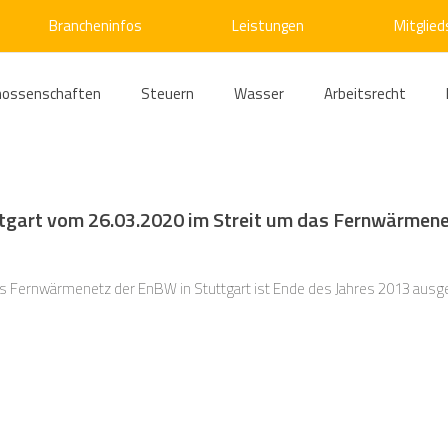
Brancheninfos
Leistungen
Mitglied
nossenschaften
Steuern
Wasser
Arbeitsrecht
ärme
Emissionshandel
Digitalisierung
Strom
E
tgart vom 26.03.2020 im Streit um das Fernwärmenetz
ke
Kälte
Verkehr
Entsorgung/Abfall
Umweltrec
 Fernwärmenetz der EnBW in Stuttgart ist Ende des Jahres 2013 ausge
s- und Kartellrecht
Europarecht
Wirtschafts- und Handel
ellschaftsrecht
E-Mobilität
Verwaltungsrecht
Allge