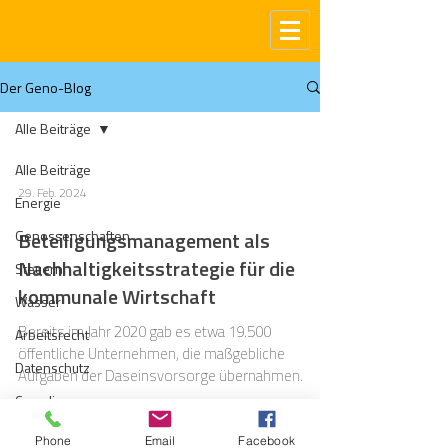
Der Geno-Blog
Alle Beiträge
Alle Beiträge
29. Feb. 2024
Energie
Genossenschaften
Beteiligungsmanagement als
Nachhaltigkeitsstrategie für die
Steuern
kommunale Wirtschaft
Wasser
Bereits im Jahr 2020 gab es etwa 19.500
Arbeitsrecht
öffentliche Unternehmen, die maßgebliche
Datenschutz
Aufgaben der Daseinsvorsorge übernahmen.
Compliance
Gas
Phone
Email
Facebook