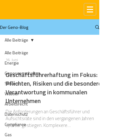
Der Geno-Blog
Alle Beiträge
Alle Beiträge
16. Juni
Energie
Genossenschaften
Geschäftsführerhaftung im Fokus:
Pflichten, Risiken und die besondere
Steuern
Verantwortung in kommunalen
Wasser
Unternehmen
Arbeitsrecht
Die Anforderungen an Geschäftsführer und
Datenschutz
Aufsichtsräte sind in den vergangenen Jahren
Compliance
spürbar gestiegen. Komplexere
Regulierungslandschaften, ESG-Anforderungen,
Gas
immense Investitionsentscheidungen in die