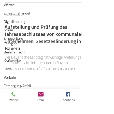
Wärme
Energie- und Wärmewende sowie eine
zunehmend strenge Rechtsprechung lassen den
Emissionshandel
19. Dez. 2024
Handlungsspielraum kleiner und die
Digitalisierung
Haftungsrisiken größer werden. Gerade in
Aufstellung und Prüfung des
kommunalen Unternehmen, allen voran in
Strom
Jahresabschlusses von kommunalen
Stadtwerken, verdichten sich diese Anforderungen
Erneuerbare
zu einem Pflichtenkanon, der ohne
Unternehmen: Gesetzesänderung in
Energien
Bayern
Beihilfenrecht
Der Bayerische Landtag hat wichtige Änderungen
Kraftwerke
für kommunale Unternehmen in Bayern
beschlossen, die am 17.12.24 in Kraft treten
Kälte
werden.
Verkehr
Entsorgung/Abfall
Umweltrecht
6. Okt. 2021
Phone
Email
Facebook
Vergabe
Nachhaltigkeitsberichterstattung:
Regulierung
Verpflichtung für kommunale