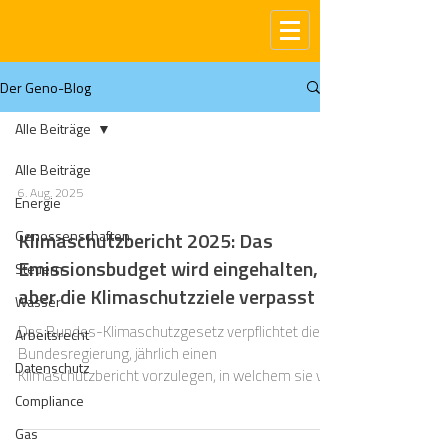
Der Geno-Blog
Alle Beiträge
Alle Beiträge
6. Aug. 2025
Energie
Genossenschaften
Klimaschutzbericht 2025: Das
Emissionsbudget wird eingehalten,
Steuern
aber die Klimaschutzziele verpasst
Wasser
Das Bundes-Klimaschutzgesetz verpflichtet die
Arbeitsrecht
Bundesregierung, jährlich einen
Datenschutz
Klimaschutzbericht vorzulegen, in welchem sie vor
allem über die Entwicklung der
Compliance
Treibhausgasemissionen in Deutschland
Gas
insgesamt und in den verschiedenen Sektoren