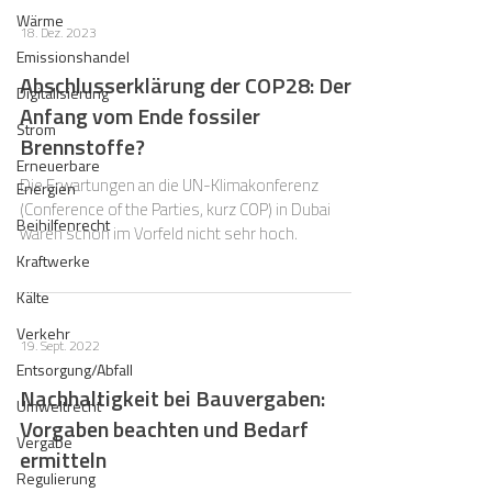
sowie die Erreichung der Klimaschutzziele
Wärme
18. Dez. 2023
berichtet.
Emissionshandel
Abschlusserklärung der COP28: Der
Digitalisierung
Anfang vom Ende fossiler
Strom
Brennstoffe?
Erneuerbare
Die Erwartungen an die UN-Klimakonferenz
Energien
(Conference of the Parties, kurz COP) in Dubai
Beihilfenrecht
waren schon im Vorfeld nicht sehr hoch.
Kraftwerke
Kälte
Verkehr
19. Sept. 2022
Entsorgung/Abfall
Nachhaltigkeit bei Bauvergaben:
Umweltrecht
Vorgaben beachten und Bedarf
Vergabe
ermitteln
Regulierung