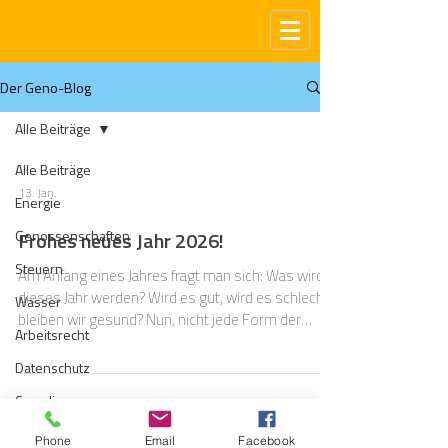
Der Geno-Blog
Alle Beiträge
Alle Beiträge
13. Jan.
Energie
Genossenschaften
Frohes neues Jahr 2026!
Steuern
Am Anfang eines Jahres fragt man sich: Was wird
dieses Jahr werden? Wird es gut, wird es schlecht,
Wasser
bleiben wir gesund? Nun, nicht jede Form der
Arbeitsrecht
Vorhersage für das nächste Jahr ist gleich
wissenschaftlich. Bleigießen rangiert da
Datenschutz
wahrscheinlich am unteren Ende. Prognosen auf
Compliance
der Basis von Fakten und wissenschaftlichen
Modellen sollten akkurater sein. Und wir als BBH-
Gas
Phone
Email
Facebook