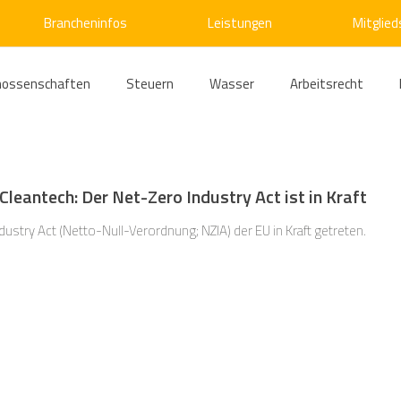
Brancheninfos
Leistungen
Mitglied
nossenschaften
Steuern
Wasser
Arbeitsrecht
ärme
Emissionshandel
Digitalisierung
Strom
E
Cleantech: Der Net-Zero Industry Act ist in Kraft
ke
Kälte
Verkehr
Entsorgung/Abfall
Umweltrec
dustry Act (Netto-Null-Verordnung; NZIA) der EU in Kraft getreten.
s- und Kartellrecht
Europarecht
Wirtschafts- und Handel
ellschaftsrecht
E-Mobilität
Verwaltungsrecht
Allge