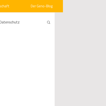
schaft
Der Geno-Blog
Datenschutz
rneuerbare Energien
ht
Vergabe
srecht
Kommunen
mein