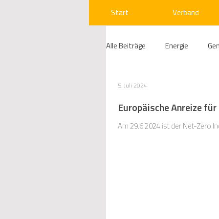
Start
Verband
Alle Beiträge
Energie
Ge
Compliance
Gas
W
5. Juli 2024
Europäische Anreize für 
Beihilfenrecht
Kraftwer
Am 29.6.2024 ist der Net-Zero In
Regulierung
Wettbewerb
Telekommunikation
Ges