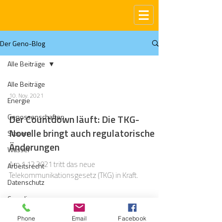
Der Geno-Blog
Alle Beiträge
Alle Beiträge
10. Nov. 2021
Energie
Genossenschaften
Der Countdown läuft: Die TKG-
Novelle bringt auch regulatorische
Steuern
Änderungen
Wasser
Am 1.12.2021 tritt das neue
Arbeitsrecht
Telekommunikationsgesetz (TKG) in Kraft.
Datenschutz
Compliance
Gas
Phone
Email
Facebook