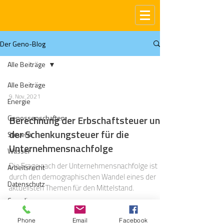
Der Geno-Blog
Alle Beiträge
Alle Beiträge
9. Nov. 2021
Energie
Genossenschaften
Berechnung der Erbschaftsteuer und
der Schenkungsteuer für die
Steuern
Unternehmensnachfolge
Wasser
Die Frage nach der Unternehmensnachfolge ist
Arbeitsrecht
durch den demographischen Wandel eines der
Datenschutz
aktuellsten Themen für den Mittelstand.
Compliance
Gas
Phone
Email
Facebook