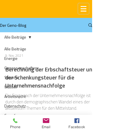
Der Geno-Blog
Alle Beiträge
Alle Beiträge
9. Nov. 2021
Energie
Genossenschaften
Berechnung der Erbschaftsteuer und
der Schenkungsteuer für die
Steuern
Unternehmensnachfolge
Wasser
Die Frage nach der Unternehmensnachfolge ist
Arbeitsrecht
durch den demographischen Wandel eines der
Datenschutz
aktuellsten Themen für den Mittelstand.
Compliance
Gas
Phone
Email
Facebook