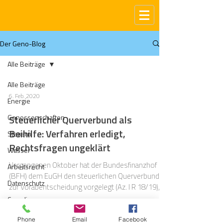
Der Geno-Blog
Alle Beiträge
Alle Beiträge
6. Feb. 2020
Energie
Genossenschaften
Steuerlicher Querverbund als
Beihilfe: Verfahren erledigt,
Steuern
Rechtsfragen ungeklärt
Wasser
Vergangenen Oktober hat der Bundesfinanzhof
Arbeitsrecht
(BFH) dem EuGH den steuerlichen Querverbund
Datenschutz
zur Vorabentscheidung vorgelegt (Az. I R 18/19),...
Compliance
Gas
Phone
Email
Facebook