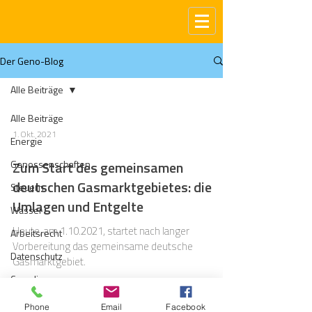
Der Geno-Blog
Alle Beiträge
Alle Beiträge
1. Okt. 2021
Energie
Genossenschaften
Zum Start des gemeinsamen
deutschen Gasmarktgebietes: die
Steuern
Umlagen und Entgelte
Wasser
Heute, am 1.10.2021, startet nach langer
Arbeitsrecht
Vorbereitung das gemeinsame deutsche
Datenschutz
Gasmarktgebiet.
Compliance
Gas
Phone
Email
Facebook