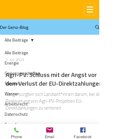
Der Geno-Blog
Alle Beiträge
Alle Beiträge
7. Juli 2023
Energie
Genossenschaften
Agri-PV: Schluss mit der Angst vor
dem Verlust der EU-Direktzahlungen
Steuern
Wasser
Lange sorgten sich Landwirt*innen darum, bei der
Realisierung von Agri-PV-Projekten EU-
Arbeitsrecht
Direktzahlungen zu verlieren.
Datenschutz
Compliance
Gas
Phone
Email
Facebook