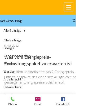
Der Geno-Blog
Alle Beiträge
Alle Beiträge
6. Apr. 2022
Energie
Genossenschaften
Was vom Energiepreis-
Entlastungspaket zu erwarten ist
Steuern
Wasser
Die Koalition konkretisierte das 2. Energiepreis-
Entlastungspaket, das einen soz. Ausgleich für die
Arbeitsrecht
gestiegenen Energiepreise schaffen soll.
Datenschutz
Compliance
Gas
Phone
Email
Facebook